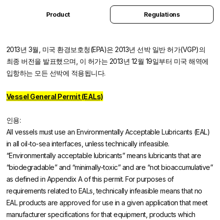
Product
Regulations
2013년 3월, 미국 환경보호청(EPA)은 2013년 선박 일반 허가(VGP)의
최종 버전을 발표했으며, 이 허가는 2013년 12월 19일부터 미국 해역에
입항하는 모든 선박에 적용됩니다.
Vessel General Permit (EALs)
인용:
All vessels must use an Environmentally Acceptable Lubricants (EAL)
in all oil-to-sea interfaces, unless technically infeasible.
“Environmentally acceptable lubricants” means lubricants that are
“biodegradable” and “minimally-toxic” and are “not bioaccumulative”
as defined in Appendix A of this permit. For purposes of
requirements related to EALs, technically infeasible means that no
EAL products are approved for use in a given application that meet
manufacturer specifications for that equipment, products which