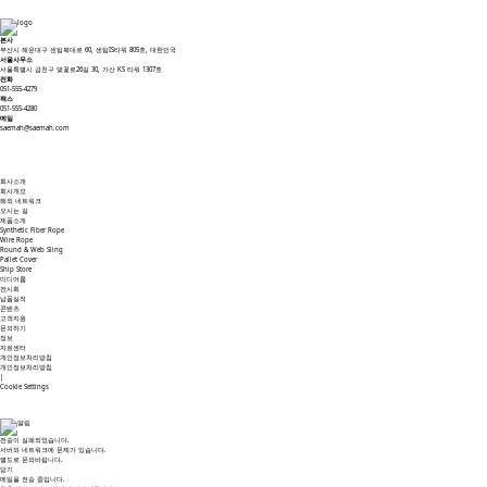
본사
부산시 해운대구 센텀북대로 60, 센텀IS타워 805호, 대한민국
서울사무소
서울특별시 금천구 벚꽃로26길 30, 가산 KS 타워 1307호
전화
051-555-4279
팩스
051-555-4280
메일
saemah@saemah.com
회사소개
회사개요
해외 네트워크
오시는 길
제품소개
Synthetic Fiber Rope
Wire Rope
Round & Web Sling
Pallet Cover
Ship Store
미디어룸
전시회
납품실적
콘텐츠
고객지원
문의하기
정보
자료센터
개인정보처리방침
개인정보처리방침
|
Cookie Settings
전송이 실패되었습니다.
서버와 네트워크에 문제가 있습니다.
별도로 문의바랍니다.
닫기
메일을 전송 중입니다.